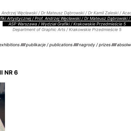
f. Andrzej Węcławski / Dr Mateusz Dąbrowski / Dr Kamil Zaleski / Ac
iki Artystycznej / Prof. Andrzej Węcławski / Dr Mateusz Dąbrowski / 
ASP Warszawa / Wydział Grafiki / Krakowskie Przedmieście 5
Department of Graphic Arts / Krakowskie Przedmieście 5
xhibitions
publikacje / publications
nagrody / prizes
absolw
 NR 6